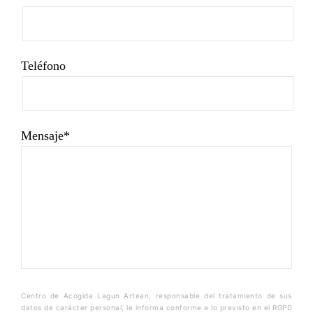
Teléfono
Mensaje*
Centro de Acogida
Lagun
Artean, responsable del tratamiento de sus
datos de carácter personal, le informa conforme a lo previsto en el RGPD