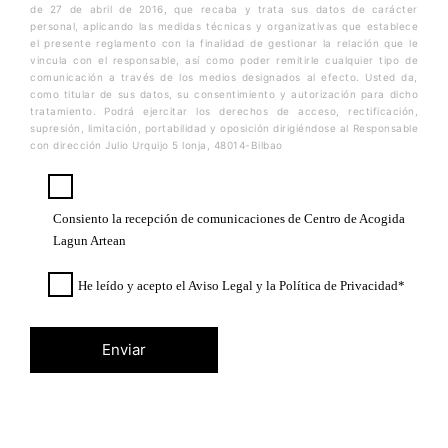
de 27 de abril de 2016, que recaba y trata sus datos de carácter
personal, aplicando las medidas técnicas y organizativas que establece
el presente reglamento con la finalidad de gestionar la relación que le
vincula con el responsable, así como poder remitirle cualquier tipo de
comunicación a través de los medios designados al efecto. Usted da,
como titular de sus datos, su consentimiento y autorización para dicho
tratamiento. Podrá ejercitar los derechos de acceso, rectificación,
supresión, limitación, portabilidad y oposición dirigiéndose al Responsable
con dirección Julio Urquijo 5 lonja, 48014-Bilbao
Consiento la recepción de comunicaciones de Centro de Acogida
Lagun Artean
He leído y acepto el Aviso Legal y la Política de Privacidad*