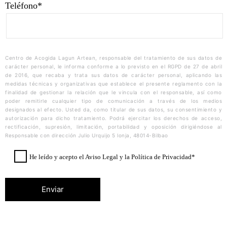
Teléfono*
Centro de Acogida
Lagun
Artean, responsable del tratamiento de sus datos de
carácter personal, le informa conforme a lo previsto en el RGPD de 27 de abril
de 2016, que recaba y trata sus datos de carácter personal, aplicando las
medidas técnicas y organizativas que establece el presente reglamento con la
finalidad de gestionar la relación que le vincula con el responsable, así como
poder remitirle cualquier tipo de comunicación a través de los medios
designados al efecto. Usted da, como titular de sus datos, su consentimiento y
autorización para dicho tratamiento. Podrá ejercitar los derechos de acceso,
rectificación, supresión, limitación, portabilidad y oposición dirigiéndose al
Responsable con dirección Julio Urquijo 5 lonja, 48014-Bilbao
He leído y acepto el Aviso Legal y la Política de Privacidad*