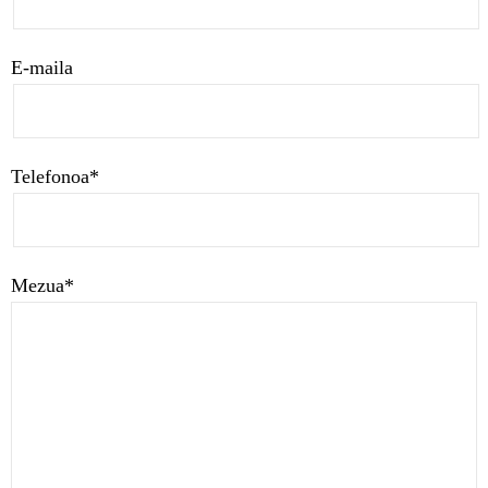
E-maila
Telefonoa*
Mezua*