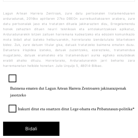
Lagun Artean Harrera Zentroak, zure datu pertsonalen tratamenduaren
arduradunak, 2016ko apirilaren 27ko DBEOn aurreikusitakoaren arabera, zure
datu pertsonalak jaso eta tratatzen dituela jakinarazten dizu, Erregelamendu
honek zehazten dituen neurri teknikoak eta antolakuntzakoak aplikatuz,
Arduradunarekin lotzen zaituen harremana kudeatzeko eta edozein komunikazio
mota bidali ahal izateko helburuarekin, horretarako izendatutako bitartekoen
bidez. Zuk, zure datuen titular gisa, datuak tratatzeko baimena ematen duzu.
Datuetara irispidea izateko, datuak zuzentzeko, ezerezteko, tratamendua
mugatzeko, datuak eramateko eta tratamenduari aurka egiteko eskubideak
erabili ahalko dituzu. Horretarako, Arduradunarekin jarri beharko zara
harremanetan helbide honetan: Julio Urquijo 5, 48014-Bilbao.
Baimena ematen dut Lagun Artean Harrera Zentroaren jakinarazpenak
jasotzeko
Irakurri ditut eta onartzen ditut Lege-oharra eta Pribatutasun-politika*