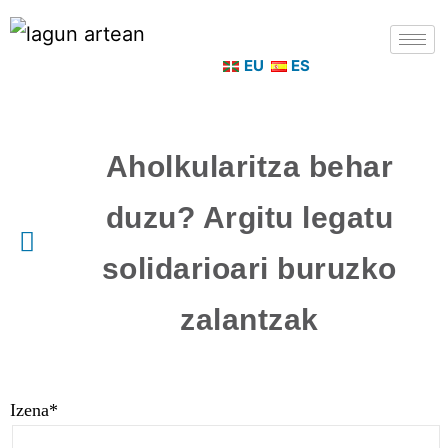
EU
ES
Aholkularitza behar
duzu? Argitu legatu
solidarioari buruzko
zalantzak
Izena*