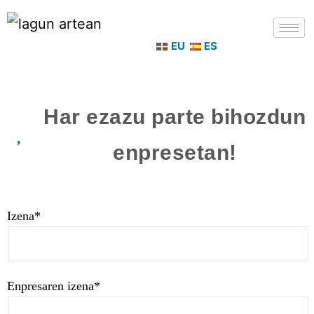
EU
ES
Har ezazu parte bihozdun
enpresetan!
Izena*
Enpresaren izena*