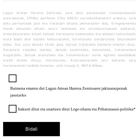
Lagun Artean Harrera Zentroak, zure datu pertsonalen tratamenduaren
arduradunak, 2016ko apirilaren 27ko DBEOn aurreikusitakoaren arabera, zure
datu pertsonalak jaso eta tratatzen dituela jakinarazten dizu, Erregelamendu
honek zehazten dituen neurri teknikoak eta antolakuntzakoak aplikatuz,
Arduradunarekin lotzen zaituen harremana kudeatzeko eta edozein komunikazio
mota bidali ahal izateko helburuarekin, horretarako izendatutako bitartekoen
bidez. Zuk, zure datuen titular gisa, datuak tratatzeko baimena ematen duzu.
Datuetara irispidea izateko, datuak zuzentzeko, ezerezteko, tratamendua
mugatzeko, datuak eramateko eta tratamenduari aurka egiteko eskubideak
erabili ahalko dituzu. Horretarako, Arduradunarekin jarri beharko zara
harremanetan helbide honetan: Julio Urquijo 5, 48014-Bilbao.
Baimena ematen dut Lagun Artean Harrera Zentroaren jakinarazpenak
jasotzeko
Irakurri ditut eta onartzen ditut Lege-oharra eta Pribatutasun-politika*